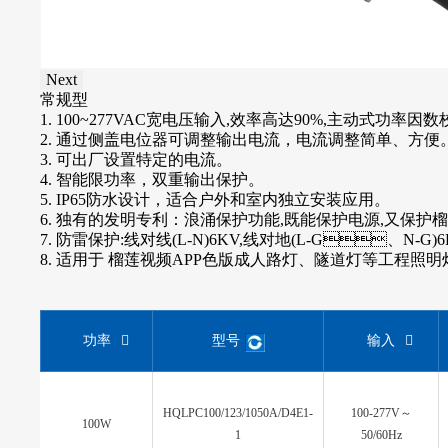
Next
常规型
调光款
1. 100~277VAC宽电压输入,效率高达90%,主动式功率因数校
1. 100~277VAC宽电压输入,效率高达90%,主动式功率因数校正
2. 通过侧盖电位器可调整输出电流，电流调整简单、方便
2. 通过侧盖电位器可调整输出电流，电流调整简单、方便
3. 可出厂设置特定的电流。
3. 可出厂设置特定的电流。
4.
4. 智能限功率，双重输出保护。
智能限功率，双重输出保护。
5. IP65防水设计，适合户外和室内独立安装应用。
5.
支持1-10V/PWM调光功能。
6. 独有的发明专利：浪涌保护功能,既能保护电源,又保护榴
6. 可设定 定时调光功能。
7. 防雷保护:线对线(L-N)6KV,线对地(L-G、N-G
7. IP65防水设计，适合户外和室内独立安装应用。
8. 适用于 榴莲视频APP色版成人路灯、隧道灯等工程照明
8. 独有的发明专利：浪涌保护功能,既能保护电源,又保护榴莲
9. 防雷保护:线对线(L-N)6KV,线对地(L-G、N
10. 适用于 榴莲视频APP色版成人路灯、隧道灯等工程照明灯
功率
型号
输入
HQLPC100/123/1050A/D4E1-
100-277V～
100W
1
50/60Hz